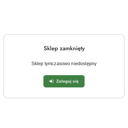
Wysokość - 1 do 1,2 m
Szerokość - 1 do 1,2 m
Pokrój - zwarty, krzaczasty
Liście - ciemnozielone, eliptyczne
Kwiaty - białe, różowiejące, jesienią zielonkawe
Okres kwitnienia - lipiec do września
Sklep zamknięty
Walory dekoracyjne
Hortensja 'Magical Sweet Summer' zachwyca dużymi,
Sklep tymczasowo niedostępny
gęstymi kwiatostanami o zmiennej barwie. Jej kwiaty
przez kilka miesięcy zdobią ogród, przechodząc od bieli
Zaloguj się
przez subtelny róż do pastelowej zieleni. Dzięki trwałym,
sztywnym pędom kwiaty utrzymują się długo, a sam krzew
wygląda schludnie i proporcjonalnie. To odmiana, która
doskonale łączy klasyczną elegancję z nowoczesnym
stylem.
Warunki uprawy