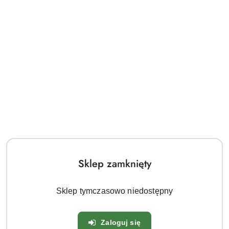
Ilość
szt.
Do koszyka
Zamówienie telefoniczne: 690 566 803
Zostaw telefon
Dostępność
Wysyłka w
i
14 dni
ciągu:
dostawa
Wyślij
Cena przesyłki:
18
Sklep zamknięty
Parametry sprzedawanej rosliny:
Sklep tymczasowo niedostępny
Nazwa łacińska:
Hydrangea arborescens
Zaloguj się
Mrozoodporność:
Tak