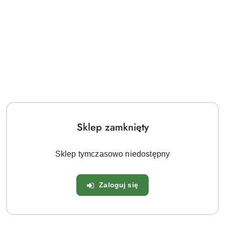
Mrozoodporność:
Tak
Doniczka:
1 Litr
Wiek:
2 Lata
OPIS
Sklep zamknięty
Kocimiętka Faassena - Nepeta ×
faassenii
Sklep tymczasowo niedostępny
Kocimiętka Faassena to jedna z najpopularniejszych bylin
ogrodowych, ceniona za niezwykle długie i obfite
Zaloguj się
kwitnienie, aromatyczne liście oraz wyjątkową odporność.
Tworzy zwarte, półkuliste kępy obsypane lawendowo-
niebieskimi kwiatami, które przyciągają pszczoły, motyle i