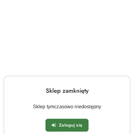
Wierzba japońska Hakuro- Nishiki
2L
Symbol:
SKOL9324
Dostępność:
Duża dostępność
Sklep zamknięty
cena:
12.00
Sklep tymczasowo niedostępny
Zaloguj się