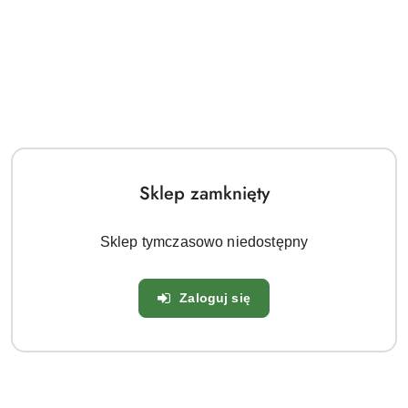
Ilość
szt.
Do koszyka
Sklep zamknięty
Zamówienie telefoniczne: 690 566 803
Zostaw telefon
Dostępność
Sklep tymczasowo niedostępny
Wysyłka w
i
14 dni
ciągu:
dostawa
Wyślij
Zaloguj się
Cena przesyłki:
18
Parametry sprzedawanej rosliny:
Mrozoodporność:
Tak