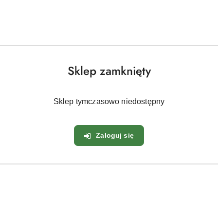
dzie
te
owe
kim
ych stanowisk
Sklep zamknięty
rukturalna
beryjskiego
Sklep tymczasowo niedostępny
ści
Zaloguj się
stych gleb
ter kompozycjom