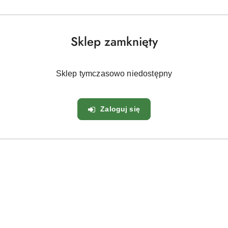
 Tiarellę sercolistną 'Moorgrün'?
Sklep zamknięty
ez cały sezon
 mróz
Sklep tymczasowo niedostępny
w, pod drzewami i krzewami
Zaloguj się