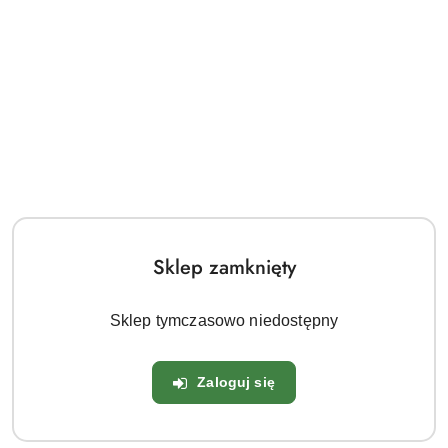
gracilis 'Regado Blue White Bicolor') to niska, zimozielona
bylina o zwartym, poduszkowatym pokroju, która na
wiosnę pokrywa się
dwubarwnymi kwiatami
-
fioletowoniebieskimi z wyraźnym,
białym brzegiem
. To
bardzo efektowna i rzadka odmiana żagwinu, ceniona za
oryginalną kolorystykę oraz szybki wzrost. Doskonała do
ogrodów skalnych, murków, rabat, donic i jako roślina
okrywowa na słoneczne stanowiska.
Główne cechy żagwinu 'Regado Blue
White Bicolor'
Sklep zamknięty
Kwiaty
Sklep tymczasowo niedostępny
Kolor:
Niebieskofioletowy z białą obwódką
Kształt:
Czteropłatkowe, drobne, z żółtym środkiem
Okres kwitnienia:
Kwiecień - maj
Zaloguj się
Dekoracyjność:
Kwitnie bardzo obficie, niemal
całkowicie zakrywając liście