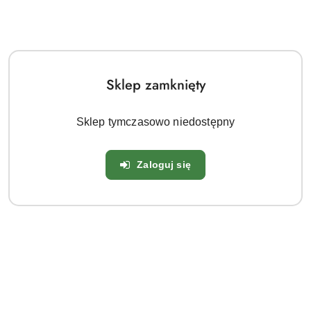
Sklep zamknięty
Sklep tymczasowo niedostępny
Zaloguj się
Hortensja bukietowa Little Spooky 2L
20.00
Cena: